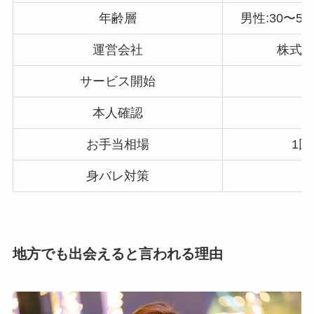
年齢層
男性:30〜50
運営会社
株式会
サービス開始
本人確認
お手当相場
1回
身バレ対策
地方でも出会えると言われる理由