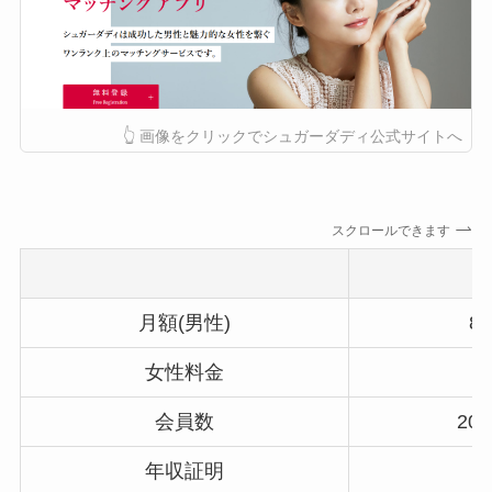
👆 画像をクリックでシュガーダディ公式サイトへ
スクロールできます
月額(男性)
8
女性料金
会員数
20
年収証明