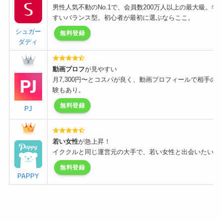
男性人気不動のNo.1で、会員数200万人以上の最大級。
すいバランス型。初心者が最初に選ぶならここ。
シュガー
無料登録
ダディ
動画プロフ
が見やすい
月7,300円〜とコスパが良く、動画プロフィールで相手の
験もあり。
無料登録
PJ
若い女性
が急上昇！
イククルと同じ運営元の大手で、若い女性と出会いたい男
無料登録
PAPPY